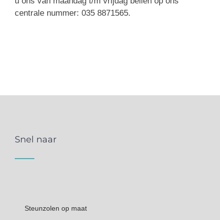
u ons van maandag t/m vrijdag bellen op ons
centrale nummer: 035 8871565.
Snel naar
Steunzolen op maat