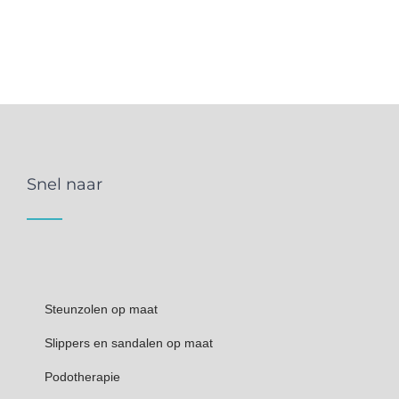
Snel naar
Steunzolen op maat
Slippers en sandalen op maat
Podotherapie